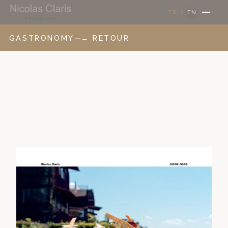
FR
EN
/
GASTRONOMY
—
← RETOUR