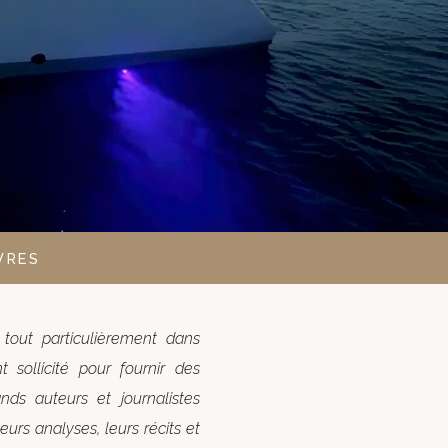
S
NG OF – CHRISCO 100
INFORMATIONS LÉGALES
URS…
VRES
 tout particulièrement dans
t sollicité pour fournir des
ds auteurs et journalistes
eurs analyses, leurs récits et