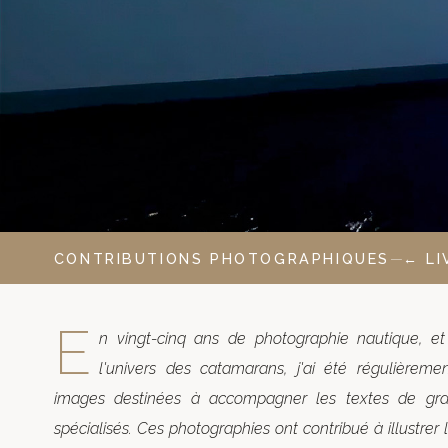
LIVRE
MAKI
AILLE
CONTRIBUTIONS PHOTOGRAPHIQUES
—
← LI
E
n vingt-cinq ans de photographie nautique, et
l'univers des catamarans, j'ai été régulièremen
images destinées à accompagner les textes de gran
spécialisés. Ces photographies ont contribué à illustrer l