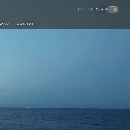
FR
EN
CLAIR
/
FERMER
EWS
CONTACT
ES