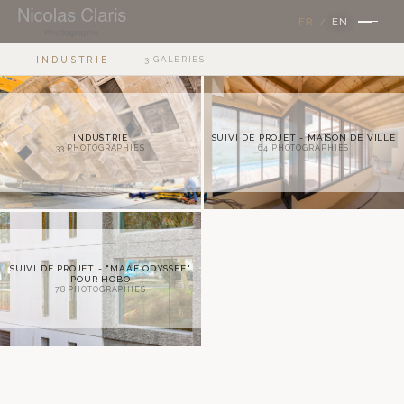
×
FR
EN
/
INDUSTRIE
— 3 GALERIES
INDUSTRIE
SUIVI DE PROJET - MAISON DE VILLE
33
PHOTOGRAPHIES
64
PHOTOGRAPHIES
SUIVI DE PROJET - "MAAF ODYSSÉE"
POUR HOBO
78
PHOTOGRAPHIES