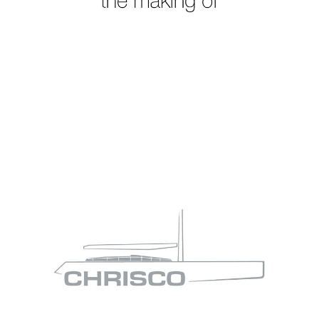
S
NG OF – CHRISCO 100
INFORMATIONS LÉGALES
URS…