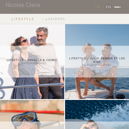
×
FR
EN
/
LIFESTYLE
— 9 GALERIES
LIFESTYLE - JULIA, FABIEN ET LES
LIFESTYLE - ORNELLA & CEDRIC
KIDS
33
PHOTOGRAPHIES
29
PHOTOGRAPHIES