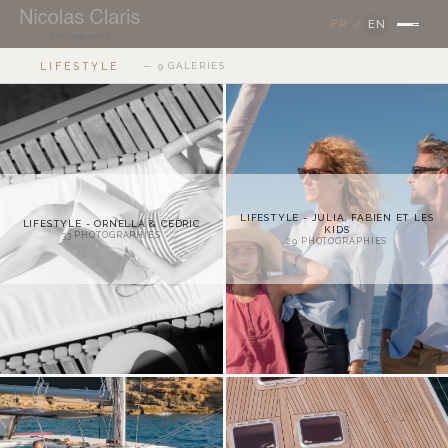
×
FR
EN
/
LIFESTYLE
— 9 GALERIES
LIFESTYLE - JULIA, FABIEN ET LES
LIFESTYLE - ORNELLA & CEDRIC
KIDS
33
PHOTOGRAPHIES
29
PHOTOGRAPHIES